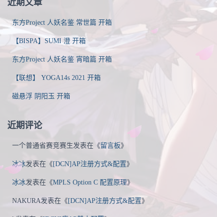
导
近期文章
航
东方Project 人妖名鉴 常世篇 开箱
【BISPA】SUMI 澄 开箱
东方Project 人妖名鉴 宵暗篇 开箱
【联想】 YOGA14s 2021 开箱
磁悬浮 阴阳玉 开箱
近期评论
一个普通省赛竞赛生
发表在《
留言板
》
冰冰
发表在《
[DCN]AP注册方式&配置
》
冰冰
发表在《
MPLS Option C 配置原理
》
NAKURA
发表在《
[DCN]AP注册方式&配置
》