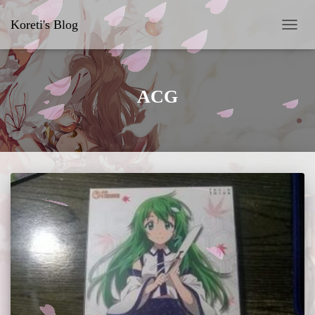
Koreti's Blog
切
换
导
航
ACG