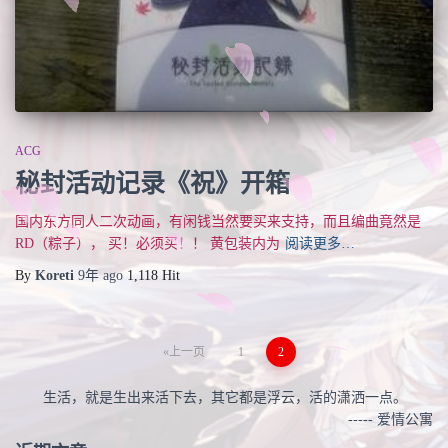
ACG
秘封活动记录《祝》开箱
国内东方同人二次动画，有闲钱当然要买来支持，而且编曲竟然是
RD（粽子）， 买！必须买！！ 黄包装内为
阅读更多…
By
Koreti
9年
ago
1,118 Hit
文
上一页
1
2
章
生活，就是生出来活下去，其它都是浮云，活的潇洒一点。
----- 爱情公寓